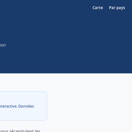
Carte
Par pays
ion
 interactive. Données
ssous récapitulent les