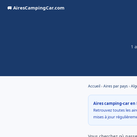
🚐 AiresCampingCar.com
1 
Accueil
›
Aires par pays
›
Alg
Aires camping-car en 
Retrouvez toutes les aire
mises à jour régulière
Vous cherchez où passer 