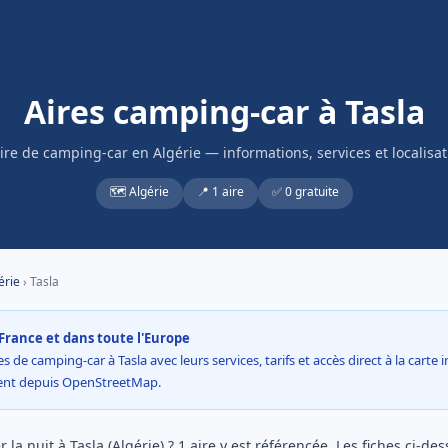
Aires camping-car à Tasla
aire de camping-car en Algérie — informations, services et localisat
🗺️ Algérie
📍 1 aire
✅ 0 gratuite
érie
› Tasla
France et dans toute l'Europe
s de camping-car à Tasla avec leurs services, tarifs et accès direct à la carte
ment depuis OpenStreetMap.
la nuit à Tasla (Algérie) ? 1 aire y est référencée. Les fiches ci-de