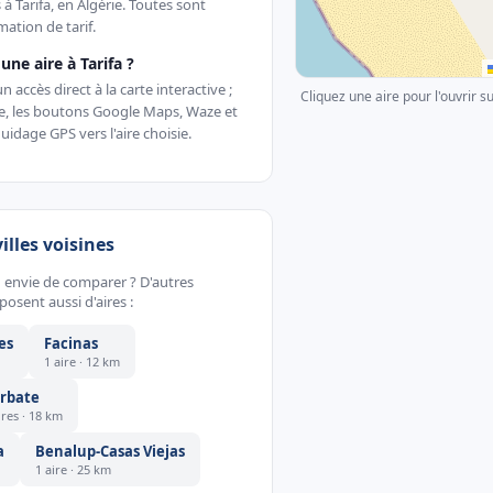
 à Tarifa, en Algérie. Toutes sont
ation de tarif.
ne aire à Tarifa ?
accès direct à la carte interactive ;
Cliquez une aire pour l'ouvrir s
te, les boutons Google Maps, Waze et
uidage GPS vers l'aire choisie.
villes voisines
ou envie de comparer ? D'autres
sent aussi d'aires :
es
Facinas
1 aire · 12 km
rbate
ires · 18 km
a
Benalup-Casas Viejas
1 aire · 25 km