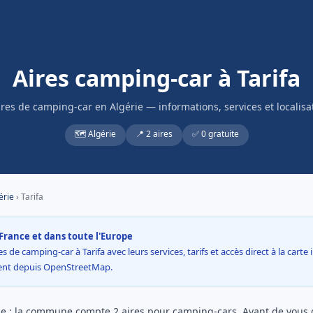
Aires camping-car à Tarifa
ires de camping-car en Algérie — informations, services et localisa
🗺️ Algérie
📍 2 aires
✅ 0 gratuite
érie
› Tarifa
France et dans toute l'Europe
s de camping-car à Tarifa avec leurs services, tarifs et accès direct à la carte
ment depuis OpenStreetMap.
rie : la commune compte 2 aires pour camping-cars. Avant de vous ga