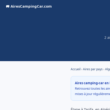
🚐 AiresCampingCar.com
2 a
Accueil
›
Aires par pays
›
Alg
Aires camping-car en 
Retrouvez toutes les aire
mises à jour régulière
Étape à Tarifa, en Algé