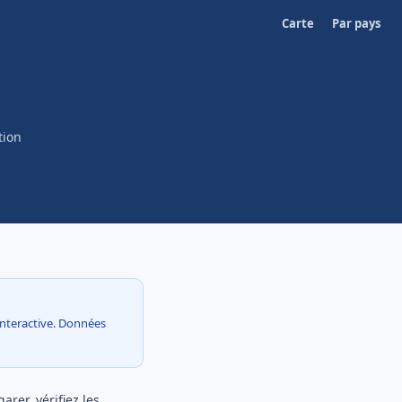
Carte
Par pays
tion
 interactive. Données
rer, vérifiez les