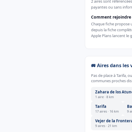
2 aires sont référencées
payantes ou sans inform
Comment rejoindre u
Chaque fiche propose un 
depuis la fiche complè
Apple Plans lancent le g
🚐 Aires dans les 
Pas de place à Tarifa, 
communes proches dispo
Zahara de los Atun
1 aire · 8 km
Tarifa
Ba
17 aires · 16 km
9 a
Vejer de la Fronter
9 aires · 21 km