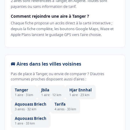
2 aires sont référencées à Tanger, en Algérie. Toutes sont
payantes ou sans information de tarif.
Comment rejoindre une aire à Tanger ?
Chaque fiche propose un accès direct à la carte interactive ;
depuis la fiche complète, les boutons Google Maps, Waze et
Apple Plans lancent le guidage GPS vers l'aire choisie.
🚐 Aires dans les villes voisines
Pas de place à Tanger, ou envie de comparer ? D'autres
communes proches disposent aussi d'aires :
Tanger
Jbila
Hjar Ennhal
1 aire · 3 km
1 aire · 12 km
1 aire · 23 km
Aquouass Briech
Tarifa
3 aires · 32 km
4 aires · 33 km
Aquouass Briech
1 aire · 33 km