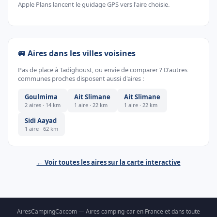
Apple Plans lancent le guidage GPS vers l'aire choisie.
🚐 Aires dans les villes voisines
Pas de place à Tadighoust, ou envie de comparer ? D'autres
communes proches disposent aussi d'aires :
Goulmima
Ait Slimane
Ait Slimane
2 aires · 14 km
1 aire · 22 km
1 aire · 22 km
Sidi Aayad
1 aire · 62 km
← Voir toutes les aires sur la carte interactive
AiresCampingCar.com — Aires camping-car en France et dans toute