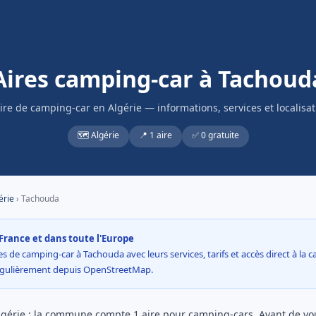
Aires camping-car à Tachoud
aire de camping-car en Algérie — informations, services et localisat
🗺️ Algérie
📍 1 aire
✅ 0 gratuite
érie
› Tachouda
France et dans toute l'Europe
s de camping-car à Tachouda avec leurs services, tarifs et accès direct à la ca
égulièrement depuis OpenStreetMap.
gérie : la commune compte 1 aire pour camping-cars. Avant de vous