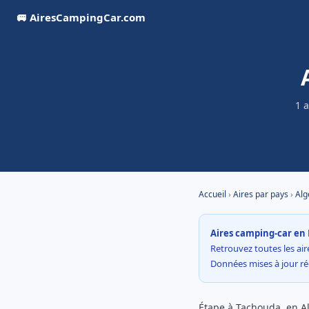
🚐 AiresCampingCar.com
1 
Accueil
›
Aires par pays
›
Alg
Aires camping-car en 
Retrouvez toutes les aire
Données mises à jour r
Étape à Tachouda, en Al