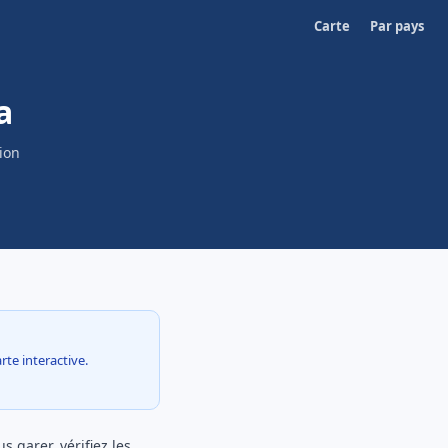
Carte
Par pays
a
ion
rte interactive.
 garer, vérifiez les