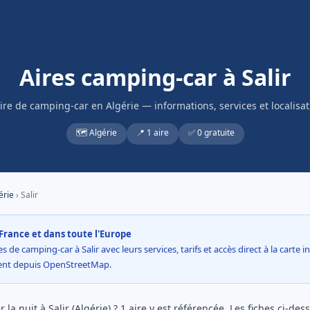
Aires camping-car à Salir
aire de camping-car en Algérie — informations, services et localisat
🗺️ Algérie
📍 1 aire
✅ 0 gratuite
érie
› Salir
France et dans toute l'Europe
s de camping-car à Salir avec leurs services, tarifs et accès direct à la carte 
ment depuis OpenStreetMap.
la nuit à Salir (Algérie) ? 1 aire y est référencée. Les fiches ci-des