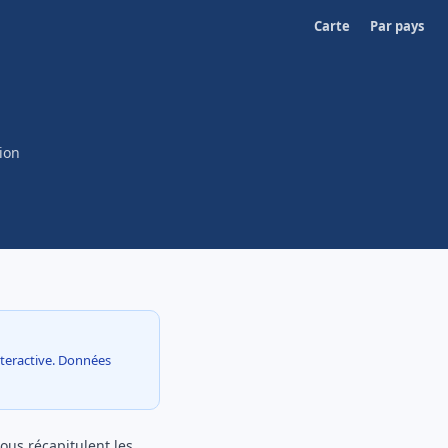
Carte
Par pays
ion
interactive. Données
sous récapitulent les