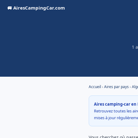
🚐 AiresCampingCar.com
1 
Accueil
›
Aires par pays
›
Alg
Aires camping-car en 
Retrouvez toutes les aire
mises à jour régulière
Vous cherchez où passer 