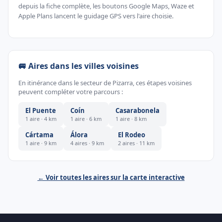
depuis la fiche complète, les boutons Google Maps, Waze et
Apple Plans lancent le guidage GPS vers l'aire choisie.
🚐 Aires dans les villes voisines
En itinérance dans le secteur de Pizarra, ces étapes voisines
peuvent compléter votre parcours :
El Puente
Coín
Casarabonela
1 aire · 4 km
1 aire · 6 km
1 aire · 8 km
Cártama
Álora
El Rodeo
1 aire · 9 km
4 aires · 9 km
2 aires · 11 km
← Voir toutes les aires sur la carte interactive