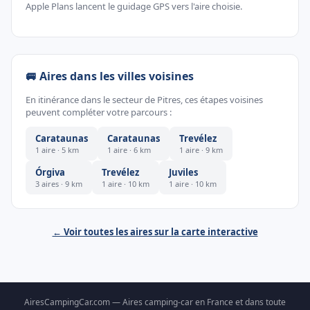
Apple Plans lancent le guidage GPS vers l'aire choisie.
🚐 Aires dans les villes voisines
En itinérance dans le secteur de Pitres, ces étapes voisines
peuvent compléter votre parcours :
Carataunas
Carataunas
Trevélez
1 aire · 5 km
1 aire · 6 km
1 aire · 9 km
Órgiva
Trevélez
Juviles
3 aires · 9 km
1 aire · 10 km
1 aire · 10 km
← Voir toutes les aires sur la carte interactive
AiresCampingCar.com — Aires camping-car en France et dans toute