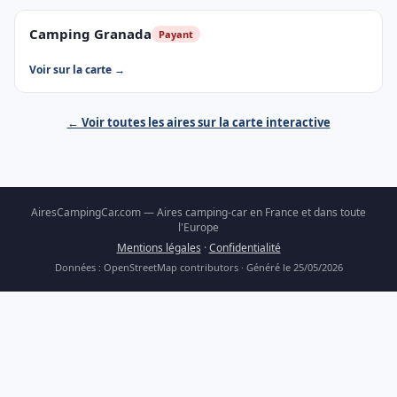
Camping Granada
Payant
Voir sur la carte →
← Voir toutes les aires sur la carte interactive
AiresCampingCar.com — Aires camping-car en France et dans toute
l'Europe
Mentions légales
·
Confidentialité
Données : OpenStreetMap contributors · Généré le 25/05/2026