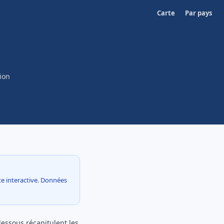
Carte
Par pays
u
ion
rte interactive. Données
-dessous récapitulent les