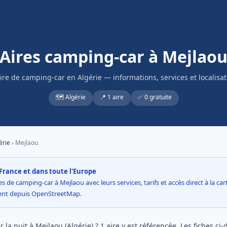
Aires camping-car à Mejlao
aire de camping-car en Algérie — informations, services et localisat
🗺️ Algérie
📍 1 aire
✅ 0 gratuite
érie
› Mejlaou
France et dans toute l'Europe
s de camping-car à Mejlaou avec leurs services, tarifs et accès direct à la ca
ment depuis OpenStreetMap.
la nuit à Mejlaou (Algérie) ? 1 aire y est référencée. Les fiches ci