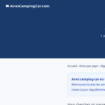
🚐 AiresCampingCar.com
1 
Accueil
›
Aires par pays
›
Alg
Aires camping-car en 
Retrouvez toutes les aire
mises à jour régulière
Vous cherchez où passer 