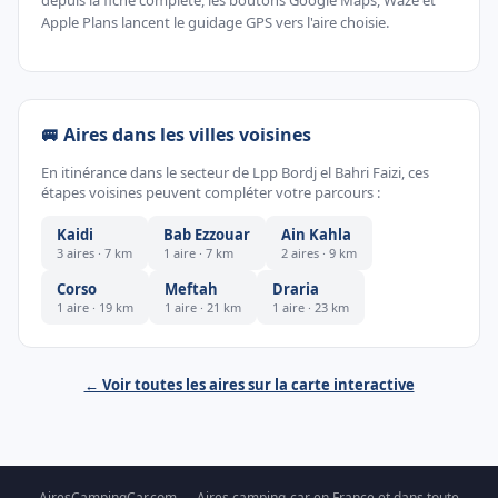
depuis la fiche complète, les boutons Google Maps, Waze et
Apple Plans lancent le guidage GPS vers l'aire choisie.
🚐 Aires dans les villes voisines
En itinérance dans le secteur de Lpp Bordj el Bahri Faizi, ces
étapes voisines peuvent compléter votre parcours :
Kaidi
Bab Ezzouar
Ain Kahla
3 aires · 7 km
1 aire · 7 km
2 aires · 9 km
Corso
Meftah
Draria
1 aire · 19 km
1 aire · 21 km
1 aire · 23 km
← Voir toutes les aires sur la carte interactive
AiresCampingCar.com — Aires camping-car en France et dans toute