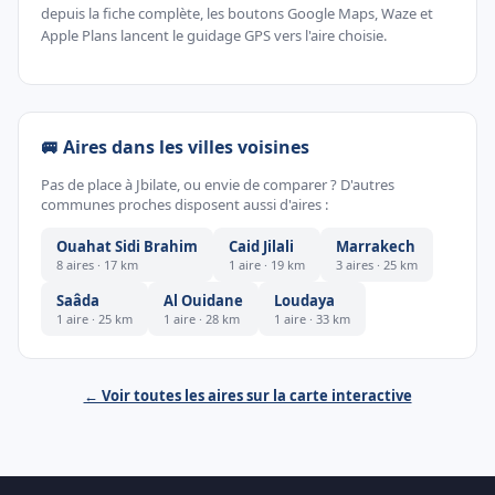
depuis la fiche complète, les boutons Google Maps, Waze et
Apple Plans lancent le guidage GPS vers l'aire choisie.
🚐 Aires dans les villes voisines
Pas de place à Jbilate, ou envie de comparer ? D'autres
communes proches disposent aussi d'aires :
Ouahat Sidi Brahim
Caid Jilali
Marrakech
8 aires · 17 km
1 aire · 19 km
3 aires · 25 km
Saâda
Al Ouidane
Loudaya
1 aire · 25 km
1 aire · 28 km
1 aire · 33 km
← Voir toutes les aires sur la carte interactive