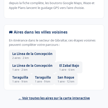
depuis la fiche complète, les boutons Google Maps, Waze et
Apple Plans lancent le guidage GPS vers l'aire choisie.
🚐 Aires dans les villes voisines
En itinérance dans le secteur de Gibraltar, ces étapes voisines
peuvent compléter votre parcours :
La Línea de la Concepción
2 aires · 2 km
La Línea de la Concepción
El Zabal Bajo
1 aire · 2 km
1 aire · 6 km
Taraguilla
Taraguilla
San Roque
1 aire · 9 km
1 aire · 9 km
1 aire · 12 km
← Voir toutes les aires sur la carte interactive