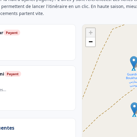
t permettent de lancer l'itinéraire en un clic. En haute saison, mieux
acements partent vite.
+
ar
Payant
−
ni
Payant
ies…
uentes