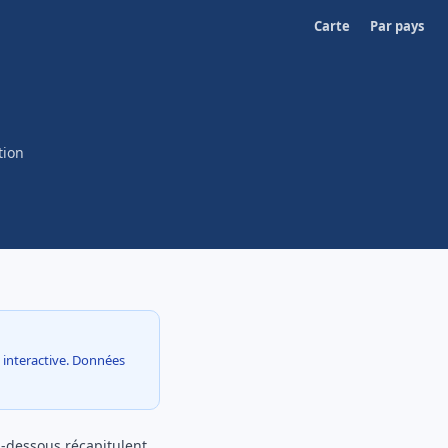
Carte
Par pays
tion
e interactive. Données
ci-dessous récapitulent