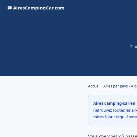
🚐 AiresCampingCar.com
2 a
Accueil
›
Aires par pays
›
Alg
Aires camping-car en 
Retrouvez toutes les aire
mises à jour régulière
Vous cherchez où passer 