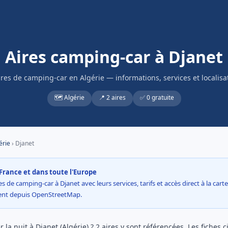
Aires camping-car à Djanet
ires de camping-car en Algérie — informations, services et localisa
🗺️ Algérie
📍 2 aires
✅ 0 gratuite
érie
› Djanet
France et dans toute l'Europe
s de camping-car à Djanet avec leurs services, tarifs et accès direct à la cart
ment depuis OpenStreetMap.
la nuit à Djanet (Algérie) ? 2 aires y sont référencées. Les fiches 