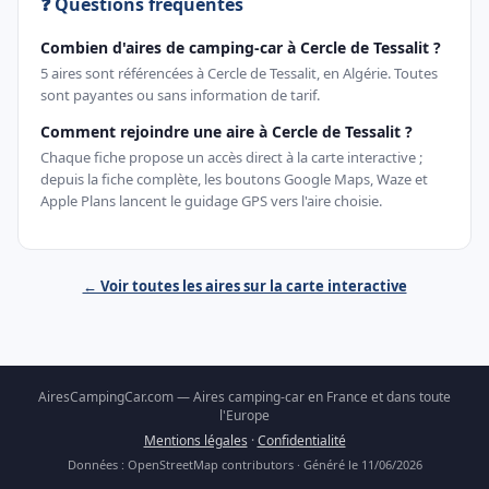
❓ Questions fréquentes
Combien d'aires de camping-car à Cercle de Tessalit ?
5 aires sont référencées à Cercle de Tessalit, en Algérie. Toutes
sont payantes ou sans information de tarif.
Comment rejoindre une aire à Cercle de Tessalit ?
Chaque fiche propose un accès direct à la carte interactive ;
depuis la fiche complète, les boutons Google Maps, Waze et
Apple Plans lancent le guidage GPS vers l'aire choisie.
← Voir toutes les aires sur la carte interactive
AiresCampingCar.com — Aires camping-car en France et dans toute
l'Europe
Mentions légales
·
Confidentialité
Données : OpenStreetMap contributors · Généré le 11/06/2026