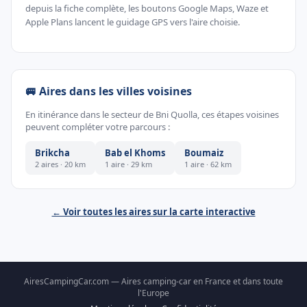
depuis la fiche complète, les boutons Google Maps, Waze et
Apple Plans lancent le guidage GPS vers l'aire choisie.
🚐 Aires dans les villes voisines
En itinérance dans le secteur de Bni Quolla, ces étapes voisines
peuvent compléter votre parcours :
Brikcha
Bab el Khoms
Boumaiz
2 aires · 20 km
1 aire · 29 km
1 aire · 62 km
← Voir toutes les aires sur la carte interactive
AiresCampingCar.com — Aires camping-car en France et dans toute
l'Europe