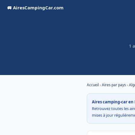
🚐 AiresCampingCar.com
1 
Accueil
›
Aires par pays
›
Alg
Aires camping-car en 
Retrouvez toutes les aire
mises à jour régulière