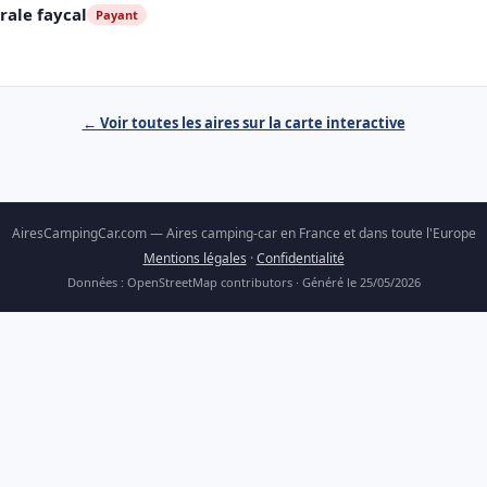
rale faycal
Payant
← Voir toutes les aires sur la carte interactive
AiresCampingCar.com — Aires camping-car en France et dans toute l'Europe
Mentions légales
·
Confidentialité
Données : OpenStreetMap contributors · Généré le 25/05/2026