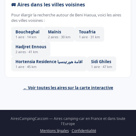
🚐 Aires dans les villes voisines
Pour élargir la recherche autour de Beni Haoua, voici les aires
des villes voisines :
Boucheghal
Maïnis
Touafria
1 aire · 14 km
2 aires · 30 km
1 aire · 31 km
Hadjret Ennous
2 aires · 41 km
Hortensia Residence اقامة هورتينسيا
Sidi Ghiles
1 aire · 45 km
1 aire · 47 km
← Voir toutes les aires sur la carte interactive
AiresCampingCar.com — Aires camping-car en France et dans toute
l'Europe
Mentions légales
·
Confidentialité