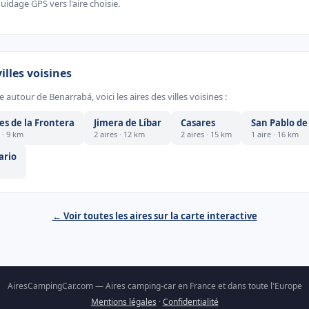
uidage GPS vers l'aire choisie.
villes voisines
e autour de Benarrabá, voici les aires des villes voisines :
es de la Frontera
Jimera de Líbar
Casares
San Pablo de
e · 9 km
2 aires · 12 km
2 aires · 15 km
1 aire · 16 km
ario
← Voir toutes les aires sur la carte interactive
AiresCampingCar.com — Aires camping-car en France et dans toute l'Europe
Mentions légales
·
Confidentialité