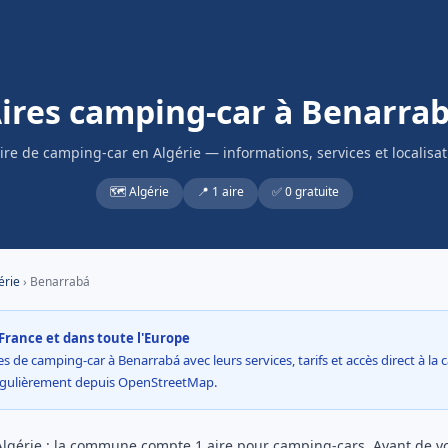
ires camping-car à Benarra
aire de camping-car en Algérie — informations, services et localisat
🗺️ Algérie
📍 1 aire
✅ 0 gratuite
érie
› Benarrabá
France et dans toute l'Europe
s de camping-car à Benarrabá avec leurs services, tarifs et accès direct à la c
égulièrement depuis OpenStreetMap.
lgérie : la commune compte 1 aire pour camping-cars. Avant de vou