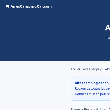
🚐 AiresCampingCar.com
A
1 
Accueil
›
Aires par pays
›
Alg
Aires camping-car en 
Retrouvez toutes les aire
Données mises à jour r
Étape à Benarrabá, en A