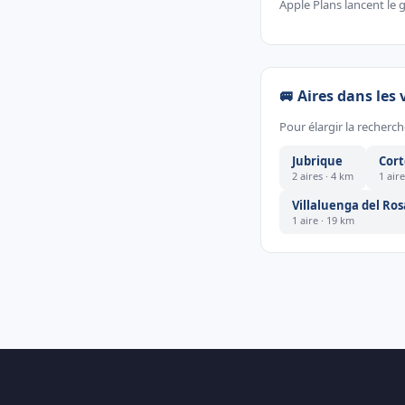
Apple Plans lancent le g
🚐 Aires dans les 
Pour élargir la recherch
Jubrique
Cort
2 aires · 4 km
1 air
Villaluenga del Ros
1 aire · 19 km