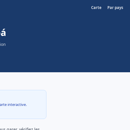
Carte
Par pays
bá
ion
arte interactive.
s garer, vérifiez les