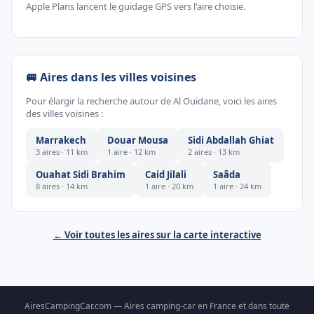
Apple Plans lancent le guidage GPS vers l'aire choisie.
🚐 Aires dans les villes voisines
Pour élargir la recherche autour de Al Ouidane, voici les aires
des villes voisines :
Marrakech
Douar Mousa
Sidi Abdallah Ghiat
3 aires · 11 km
1 aire · 12 km
2 aires · 13 km
Ouahat Sidi Brahim
Caid Jilali
Saâda
8 aires · 14 km
1 aire · 20 km
1 aire · 24 km
← Voir toutes les aires sur la carte interactive
AiresCampingCar.com — Aires camping-car en France et dans toute