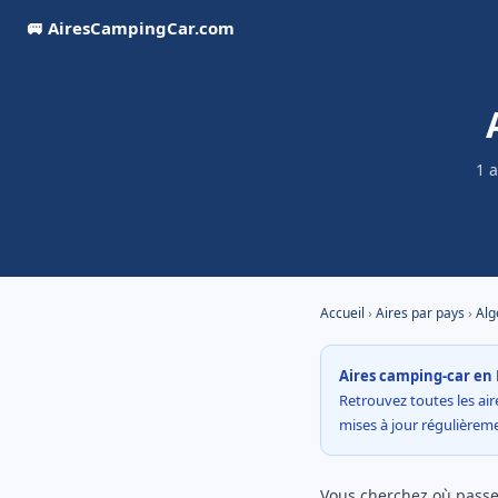
🚐 AiresCampingCar.com
1 
Accueil
›
Aires par pays
›
Alg
Aires camping-car en 
Retrouvez toutes les aire
mises à jour régulière
Vous cherchez où passer 