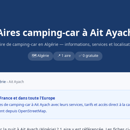
Aires camping-car à Ait Ayac
aire de camping-car en Algérie — informations, services et localisat
🗺️ Algérie
📍 1 aire
✅ 0 gratuite
érie
› Ait Ayach
France et dans toute l'Europe
s de camping-car à Ait Ayach avec leurs services, tarifs et accès direct à la c
ment depuis OpenStreetMap.
la nuit à Ait Ayach (Algérie) ? 1 aire y est référencée. Les fiches c