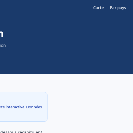
Carte
Par pays
h
ion
arte interactive. Données
i-dessous récapitulent