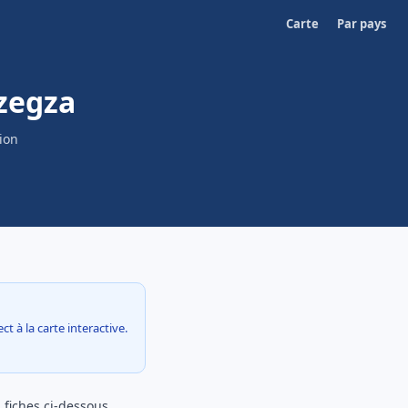
Carte
Par pays
zegza
ion
t à la carte interactive.
 fiches ci-dessous