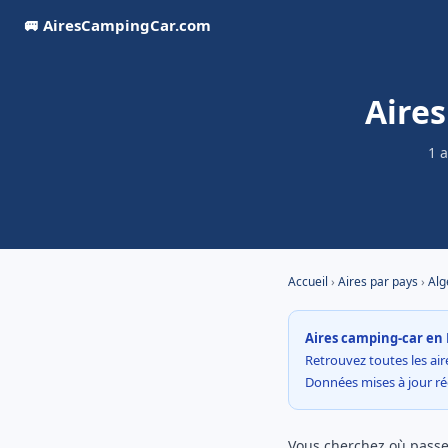
🚐 AiresCampingCar.com
Aire
1 
Accueil
›
Aires par pays
›
Alg
Aires camping-car en 
Retrouvez toutes les air
Données mises à jour r
Vous cherchez où passer