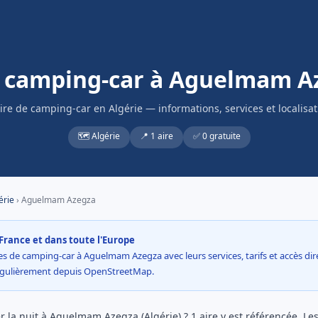
s camping-car à Aguelmam A
aire de camping-car en Algérie — informations, services et localisat
🗺️ Algérie
📍 1 aire
✅ 0 gratuite
érie
› Aguelmam Azegza
France et dans toute l'Europe
es de camping-car à Aguelmam Azegza avec leurs services, tarifs et accès direc
égulièrement depuis OpenStreetMap.
 la nuit à Aguelmam Azegza (Algérie) ? 1 aire y est référencée. Les