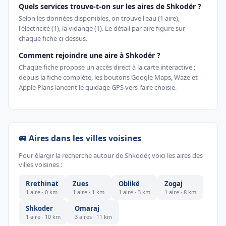
Quels services trouve-t-on sur les aires de Shkodër ?
Selon les données disponibles, on trouve l'eau (1 aire),
l'électricité (1), la vidange (1). Le détail par aire figure sur
chaque fiche ci-dessus.
Comment rejoindre une aire à Shkodër ?
Chaque fiche propose un accès direct à la carte interactive ;
depuis la fiche complète, les boutons Google Maps, Waze et
Apple Plans lancent le guidage GPS vers l'aire choisie.
🚐 Aires dans les villes voisines
Pour élargir la recherche autour de Shkodër, voici les aires des
villes voisines :
Rrethinat
Zues
Oblikë
Zogaj
1 aire · 0 km
1 aire · 1 km
1 aire · 3 km
1 aire · 8 km
Shkoder
Omaraj
1 aire · 10 km
3 aires · 11 km