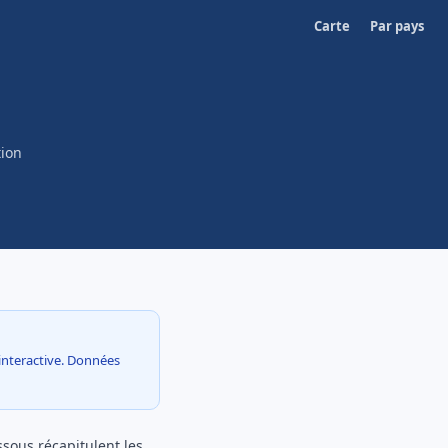
Carte
Par pays
tion
e interactive. Données
ssous récapitulent les