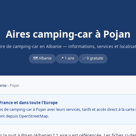
Aires camping-car à Pojan
ire de camping-car en Albanie — informations, services et localisa
🗺️ Albanie
📍 1 aire
✅ 0 gratuite
anie
› Pojan
France et dans toute l'Europe
s de camping-car à Pojan avec leurs services, tarifs et accès direct à la cart
ment depuis OpenStreetMap.
la nuit à Pojan (Albanie) ? 1 aire y est référencée. Les fiches ci-de