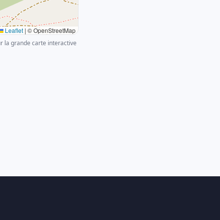
Leaflet
|
© OpenStreetMap
ur la grande carte interactive