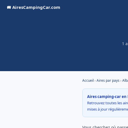
🚐 AiresCampingCar.com
1 a
Accueil
›
Aires par pays
›
Alb
Aires camping-car en 
Retrouvez toutes les aire
mises à jour régulière
Vous cherchez où passer 