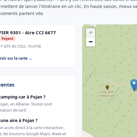
rmettent de lancer l'itinéraire en un clic. En haute saison, mieux va
acements partent vite.
+
FIER 9301 - Aire CCI 6677
Payant
−
📍 GPS 40.7202, 19.4708
Voir sur la carte →
uentes
camping-car à Pojan ?
Pojan, en Albanie. Toutes sont
ation de tarif.
ne aire à Pojan ?
accès direct à la carte interactive ;
te, les boutons Google Maps, Waze et