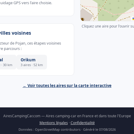
uidage GPS vers l'aire choisie.
Cliquez une aire pour l'ouvrir s
villes voisines
ecteur de Pojan, ces étapes voisines
e parcours :
al
Orikum
e · 30 km
3 aires · 52 km
← Voir toutes les aires sur la carte interactive
AiresCampingCar.com — Aires camping-car en France et dans toute l'Europe
Mentions légales
·
Confidentialité
Données : OpenStreetMap contributors · Généré le 07/08/2026