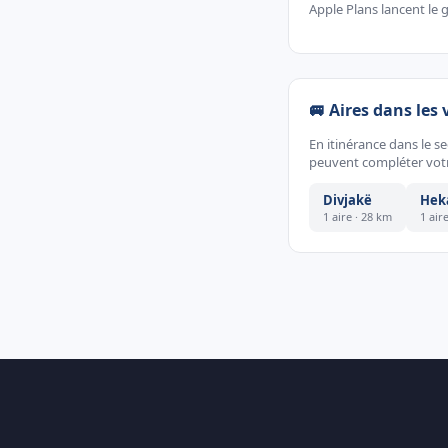
Apple Plans lancent le g
🚐 Aires dans les 
En itinérance dans le s
peuvent compléter votr
Divjakë
Hek
1 aire · 28 km
1 air