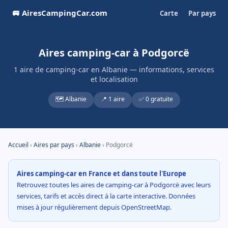
🚐 AiresCampingCar.com
Carte
Par pays
Aires camping-car à Podgorcë
1 aire de camping-car en Albanie — informations, services
et localisation
🗺️ Albanie
📍 1 aire
✅ 0 gratuite
Accueil
›
Aires par pays
›
Albanie
› Podgorcë
Aires camping-car en France et dans toute l'Europe
Retrouvez toutes les aires de camping-car à Podgorcë avec leurs
services, tarifs et accès direct à la carte interactive. Données
mises à jour régulièrement depuis OpenStreetMap.