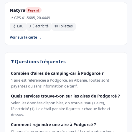
Natyra
Payant
📍 GPS 41.5685, 20.4449
💧 Eau
⚡ Électricité
🚻 Toilettes
Voir sur la carte →
❓ Questions fréquentes
Combien d'aires de camping-car à Podgorcë ?
1 aire est référencée à Podgorcë, en Albanie. Toutes sont
payantes ou sans information de tarif.
Quels services trouve-t-on sur les aires de Podgorcë ?
Selon les données disponibles, on trouve l'eau (1 aire),
l'électricité (1). Le détail par aire figure sur chaque fiche ci-
dessus.
Comment rejoindre une aire à Podgorcë ?
Chaque fiche propose un accès direct à la carte interactive ;