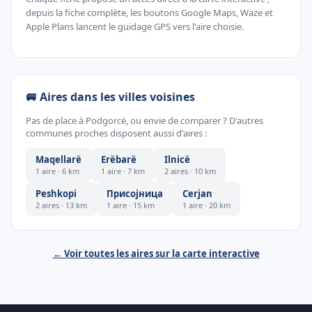
depuis la fiche complète, les boutons Google Maps, Waze et
Apple Plans lancent le guidage GPS vers l'aire choisie.
🚐 Aires dans les villes voisines
Pas de place à Podgorcë, ou envie de comparer ? D'autres
communes proches disposent aussi d'aires :
Maqellarë
Erëbarë
Ilnicë
1 aire · 6 km
1 aire · 7 km
2 aires · 10 km
Peshkopi
Присојница
Cerjan
2 aires · 13 km
1 aire · 15 km
1 aire · 20 km
← Voir toutes les aires sur la carte interactive