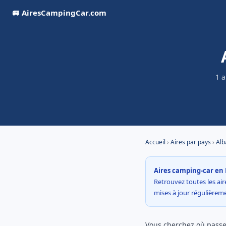
🚐 AiresCampingCar.com
1 a
Accueil
›
Aires par pays
›
Alb
Aires camping-car en 
Retrouvez toutes les aire
mises à jour régulière
Vous cherchez où passer 