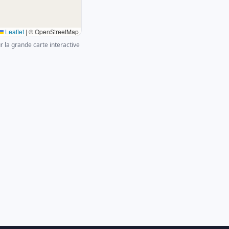
Leaflet
|
© OpenStreetMap
ur la grande carte interactive