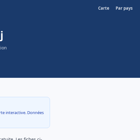
Carte
Par pays
j
tion
arte interactive. Données
atuite. Les fiches ci-