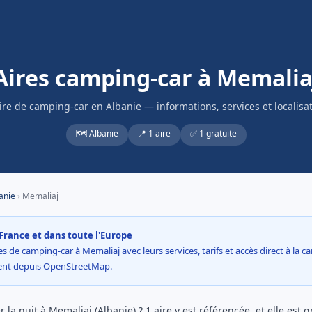
Aires camping-car à Memalia
ire de camping-car en Albanie — informations, services et localisa
🗺️ Albanie
📍 1 aire
✅ 1 gratuite
anie
› Memaliaj
France et dans toute l'Europe
s de camping-car à Memaliaj avec leurs services, tarifs et accès direct à la c
ment depuis OpenStreetMap.
la nuit à Memaliaj (Albanie) ? 1 aire y est référencée, et elle est gr