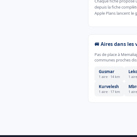
Chaque fiche propose un 
depuis la fiche complè
Apple Plans lancent le g
🚐 Aires dans les 
Pas de place à Memaliaj
communes proches dispo
Gusmar
Lek
1 aire · 14 km
1 air
Kurvelesh
Mbr
1 aire · 17 km
1 air