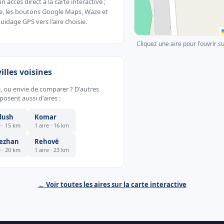
accès direct à la carte interactive ;
te, les boutons Google Maps, Waze et
uidage GPS vers l'aire choisie.
Cliquez une aire pour l'ouvrir s
villes voisines
, ou envie de comparer ? D'autres
sent aussi d'aires :
dush
Komar
e · 15 km
1 aire · 16 km
ezhan
Rehovë
e · 20 km
1 aire · 23 km
← Voir toutes les aires sur la carte interactive