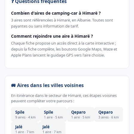
❓ Questions fréquentes
Combien d'aires de camping-car à Himarë ?
3 aires sont référencées à Himarë, en Albanie. Toutes sont
payantes ou sans information de tarif.
Comment rejoindre une aire à Himarë ?
Chaque fiche propose un accès direct à la carte interactive ;
depuis la fiche complète, les boutons Google Maps, Waze et
Apple Plans lancent le guidage GPS vers l'aire choisie.
🚐 Aires dans les villes voisines
En itinérance dans le secteur de Himarë, ces étapes voisines
peuvent compléter votre parcours :
Spile
Spile
Qeparo
Qeparo
9 aires · 4 km
1 aire · 5 km
1 aire · 5 km
3 aires · 6 km
Jalë
Jalë
1 aire · 7 km
1 aire · 7 km