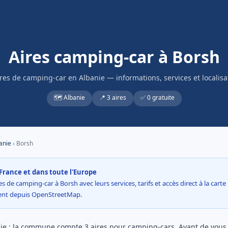
Aires camping-car à Borsh
ires de camping-car en Albanie — informations, services et localisa
🗺️ Albanie
📍 3 aires
✅ 0 gratuite
anie
› Borsh
France et dans toute l'Europe
s de camping-car à Borsh avec leurs services, tarifs et accès direct à la cart
ment depuis OpenStreetMap.
ie : la commune compte 3 aires pour camping-cars. Avant de vous ga