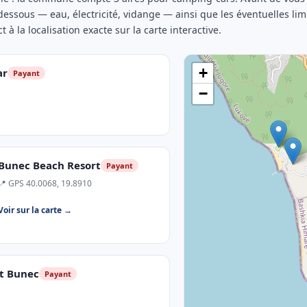
-dessous — eau, électricité, vidange — ainsi que les éventuelles li
t à la localisation exacte sur la carte interactive.
+
ar
Payant
−
Bunec Beach Resort
Payant
📍 GPS 40.0068, 19.8910
Voir sur la carte →
t Bunec
Payant