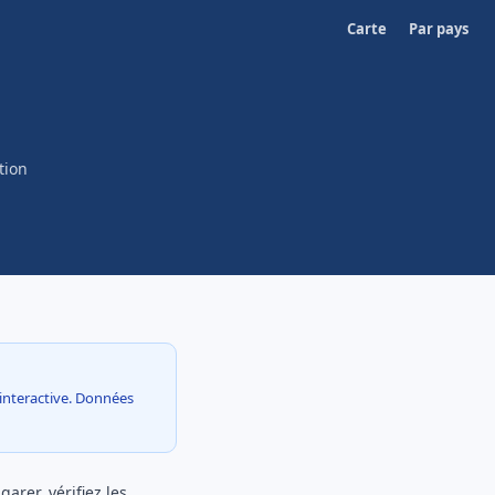
Carte
Par pays
tion
e interactive. Données
rer, vérifiez les