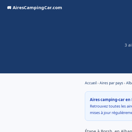
🚐 AiresCampingCar.com
3 a
Accueil
›
Aires par pays
›
Alb
Aires camping-car en 
Retrouvez toutes les aire
mises à jour régulière
Étape à Borsh, en Alban