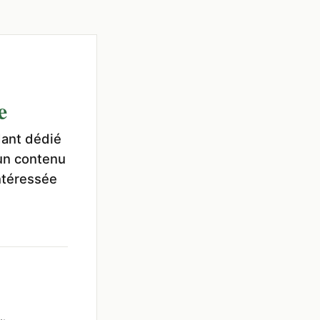
e
dant dédié
 un contenu
ntéressée