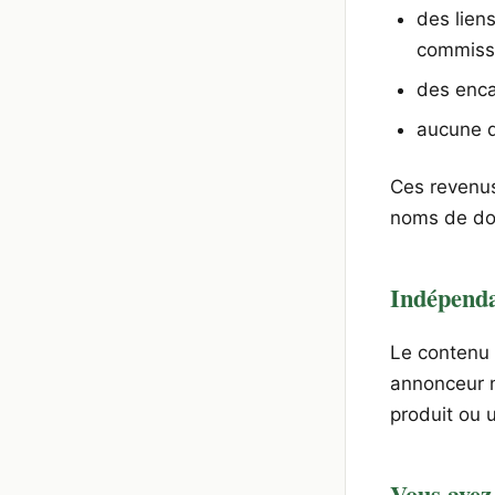
des liens
commissi
des enca
aucune d
Ces revenus
noms de dom
Indépenda
Le contenu
annonceur n
produit ou 
Vous avez