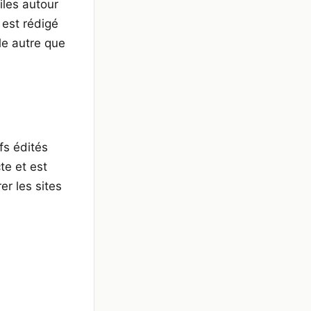
iles autour
 est rédigé
le autre que
fs édités
te et est
er les sites