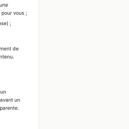
 une
 pour vous ;
se) ;
ement de
ntenu.
cun
 avant un
sparente.