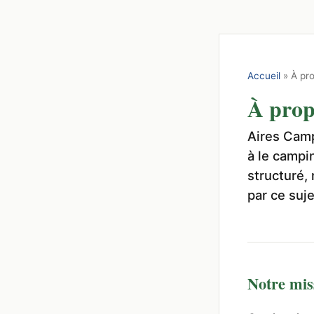
Accueil
» À pr
À prop
Aires Camp
à le campi
structuré,
par ce suje
Notre mis